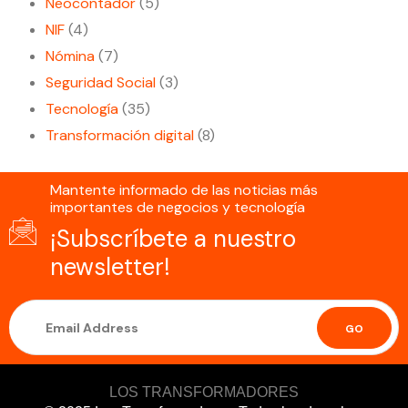
Neocontador
(5)
NIF
(4)
Nómina
(7)
Seguridad Social
(3)
Tecnología
(35)
Transformación digital
(8)
Mantente informado de las noticias más
importantes de negocios y tecnología
¡Subscríbete a nuestro
newsletter!
GO
LOS TRANSFORMADORES