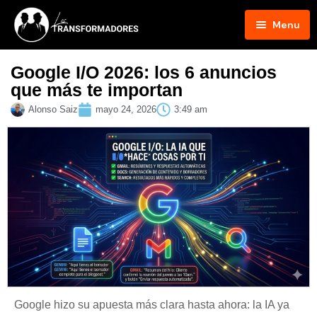
Menu
Inicio
Google I/O 2026: los 6 anuncios
que más te importan
Blog
Alonso Saiz
mayo 24, 2026
3:49 am
Podcast
Hosts
Contacto
Google hizo su apuesta más clara hasta ahora: la IA ya