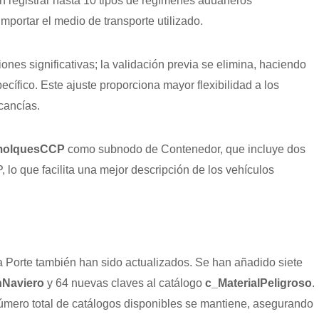
n registrar hasta 10 tipos de regímenes aduaneros
mportar el medio de transporte utilizado.
ones significativas; la validación previa se elimina, haciendo
ífico. Este ajuste proporciona mayor flexibilidad a los
cancías.
olquesCCP
como subnodo de Contenedor, que incluye dos
que facilita una mejor descripción de los vehículos
Porte también han sido actualizados. Se han añadido siete
nNaviero
y 64 nuevas claves al catálogo
c_MaterialPeligroso
.
úmero total de catálogos disponibles se mantiene, asegurando