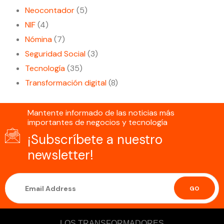
Neocontador
(5)
NIF
(4)
Nómina
(7)
Seguridad Social
(3)
Tecnología
(35)
Transformación digital
(8)
Mantente informado de las noticias más
importantes de negocios y tecnología
¡Subscríbete a nuestro
newsletter!
GO
LOS TRANSFORMADORES