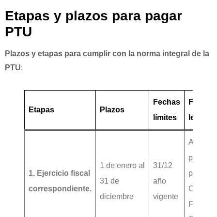
Etapas y plazos para pagar
PTU
Plazos y etapas para cumplir con la norma integral de la
PTU
:
Fechas
Fundam
Etapas
Plazos
límites
legal
Artículo
primer
1 de enero al
31/12
1. Ejercicio fiscal
párrafo,
31 de
año
correspondiente.
Código
diciembre
vigente
Fiscal d