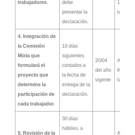
trabajadores.
debe
121 y 1
presentar la
la LFT.
declaración.
4. Integración de
la Comisión
10 días
Mixta que
siguientes
20/04
Artículo
formulará el
contados a
del año
fracción 
proyecto que
la fecha de
vigente
la LFT.
determine la
entrega de la
participación de
declaración.
cada trabajador.
30 días
hábiles, a
5. Revisión de la
Artículo