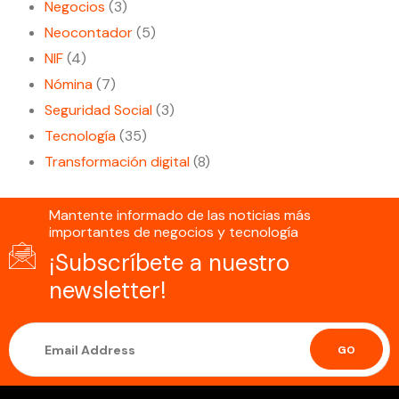
Negocios
(3)
Neocontador
(5)
NIF
(4)
Nómina
(7)
Seguridad Social
(3)
Tecnología
(35)
Transformación digital
(8)
Mantente informado de las noticias más
importantes de negocios y tecnología
¡Subscríbete a nuestro
newsletter!
GO