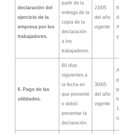
partir de la
declaración del
23/05
fracción
entrega de la
ejercicio de la
del año
de los
copia de la
empresa por los
vigente
Artículo
declaración
trabajadores.
y 122
a los
trabajadores.
60 días
Artículo
siguientes a
primer
la fecha en
30/05
6. Pago de las
párrafo7
que presentó
del año
utilidades.
los Artí
o debió
vigente
121 y 1
presentar la
la LFT.
declaración.