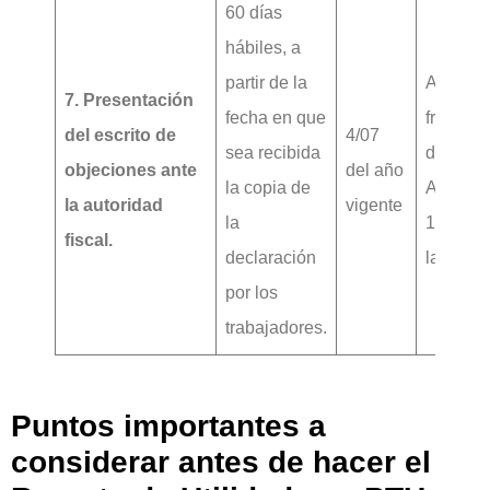
60 días
hábiles, a
partir de la
Artículo
7. Presentación
fecha en que
fracción
del escrito de
4/07
sea recibida
de los
objeciones ante
del año
la copia de
Artículo
la autoridad
vigente
la
121 y 1
fiscal.
declaración
la LFT
por los
trabajadores.
Puntos importantes a
considerar antes de hacer el