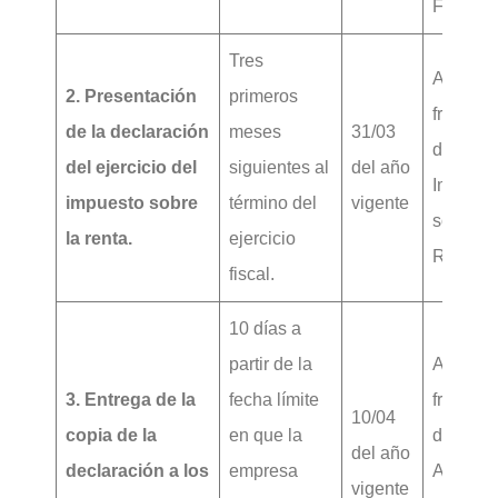
Federac
Tres
Artículo
2. Presentación
primeros
fracción
de la declaración
meses
31/03
de la Le
del ejercicio del
siguientes al
del año
Impuest
impuesto sobre
término del
vigente
sobre la
la renta.
ejercicio
Renta.
fiscal.
10 días a
partir de la
Artículo
3. Entrega de la
fecha límite
fracción
10/04
copia de la
en que la
de los
del año
declaración a los
empresa
Artículo
vigente