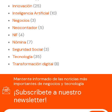
Innovación
(25)
Inteligencia Artificial
(10)
Negocios
(3)
Neocontador
(5)
NIF
(4)
Nómina
(7)
Seguridad Social
(3)
Tecnología
(35)
Transformación digital
(8)
Mantente informado de las noticias más
importantes de negocios y tecnología
¡Subscríbete a nuestro
newsletter!