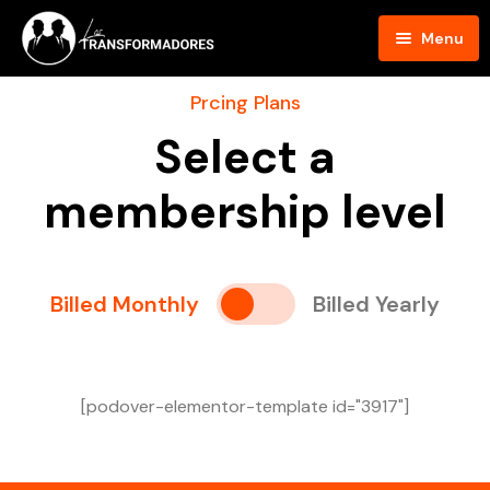
Menu
Inicio
Prcing Plans
Select a
Blog
membership level
Podcast
Hosts
Billed Monthly
Billed Yearly
Contacto
[podover-elementor-template id="3917"]