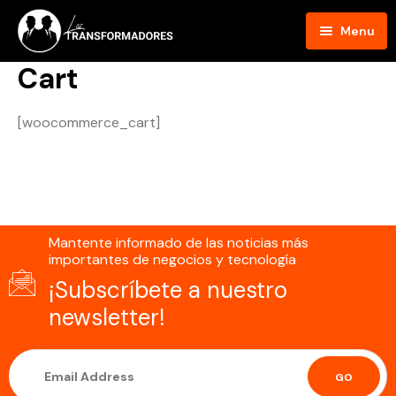
Menu
Cart
Inicio
Blog
[woocommerce_cart]
Podcast
Hosts
Mantente informado de las noticias más
Contacto
importantes de negocios y tecnología
¡Subscríbete a nuestro
newsletter!
GO